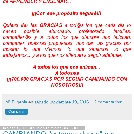
de
APRENDER Y ENSEÑAR..
.
¡¡¡Con ese propósito seguiré!!!
Quiero dar las GRACIAS
a tod@s los que cada día lo
hacen posible, alumnado, profesorado, familias,
compañer@s y a todos los que siempre nos felicitan,
comparten nuestras propuestas, nos dan las gracias por
mostrar lo que vivimos, lo que sentimos, lo que
trabajamos..., y a los que nos alientan a seguir adelante.
A todos los que nos animan...
A todos/as
¡¡¡700.000 GRACIAS POR SEGUIR CAMINANDO CON
NOSOTROS!!!
Mª Eugenia
en
sábado, noviembre 19, 2016
2 comentarios:
Compartir
martes, 15 de noviembre de 2016
CAMBIANDO "estamos dando" por