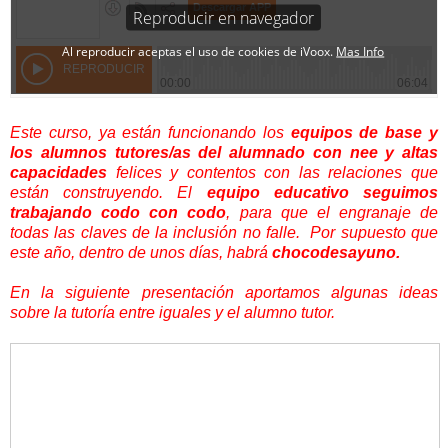
Este curso, ya están funcionando los
equipos de base y
los alumnos tutores/as del alumnado con nee y altas
capacidades
felices y contentos con las relaciones que
están construyendo. El
equipo educativo seguimos
trabajando codo con codo
, para que el engranaje de
todas las claves de la inclusión no falle. Por supuesto que
este año, dentro de unos días, habrá
chocodesayuno.
En la siguiente presentación aportamos algunas ideas
sobre la tutoría entre iguales y el alumno tutor.