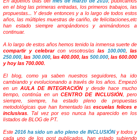
En aquellos días del
mes de marzo de 2010
, publicamos
en el blog las primeras entradas, los primeros trabajos, las
propuestas... Y desde entonces y a lo largo de todos estos
años, las múltiples muestras de cariño, de felicitaciones,etc
han estado siempre arropándonos y animándonos a
continuar.
A lo largo de estos años hemos tenido la inmensa suerte de
compartir y celebrar
con vosotros/as
las
100.000
, las
250.000
, las
300.000
, las 400.000, las
500.000
, las 600.000
y hoy las 700.000.
El blog, como ya saben nuestros seguidores, ha ido
cambiando y evolucionando a través de los años. Empezó
en un
AULA DE INTEGRACIÓN
y desde hace mucho
tiempo, continúa en un
CENTRO DE INCLUSIÓN
, pero
siempre, siempre, ha estado pleno de propuestas
metodológicas que han fomentado las
escuelas felices e
inclusivas
. Tal vez por eso nunca ha aparecido en los
listados de BLOG de PT.
Este
2016 ha sido un año pleno de INCLUSIÓN
y todos y
cada uno de los post publicados, han estado subiendo