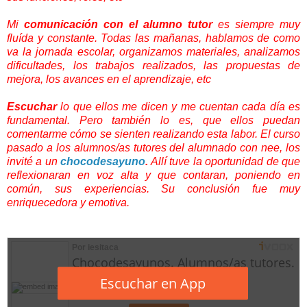
Mi
comunicación con el alumno tutor
es siempre muy
fluída y constante. Todas las mañanas, hablamos de como
va la jornada escolar, organizamos materiales, analizamos
dificultades, los trabajos realizados, las propuestas de
mejora, los avances en el aprendizaje, etc
Escuchar
lo que ellos me dicen y me cuentan cada día es
fundamental. Pero también lo es, que ellos puedan
comentarme cómo se sienten realizando esta labor. El curso
pasado a los alumnos/as tutores del alumnado con nee, los
invité a un
chocodesayuno
.
Allí tuve la oportunidad de que
reflexionaran en voz alta y que contaran, poniendo en
común, sus experiencias. Su conclusión fue muy
enriquecedora y emotiva.