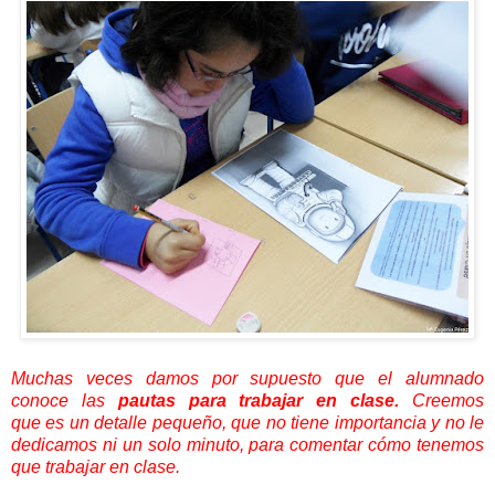
Muchas veces damos por supuesto que el alumnado
conoce las
pautas para trabajar en clase.
Creemos
que
es
un detalle pequeño, que no tiene importancia y no le
dedicamos ni un solo minuto, para comentar cómo tenemos
que trabajar en clase.