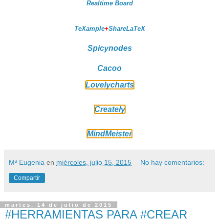
Realtime Board
TeXample
+
ShareLaTeX
Spicynodes
Cacoo
Lovelycharts
Creately
MindMeister
Mª Eugenia
en
miércoles, julio 15, 2015
No hay comentarios:
Compartir
martes, 14 de julio de 2015
#HERRAMIENTAS PARA #CREAR