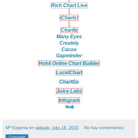
Rich Chart Live
iCharts!
Chartle
Many Eyes
Creately
Cacoo
Gapminder
Hohli Online Chart Builder
LucidChart
ChartGo
Juice Labs
Infogram
Visual.ly
Mª Eugenia
en
sábado, julio 18, 2015
No hay comentarios:
Compartir