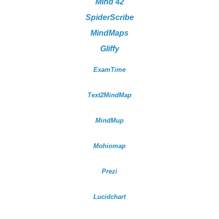
Mind 42
SpiderScribe
MindMaps
Gliffy
ExamTime
Text2MindMap
MindMup
Mohiomap
Prezi
Lucidchart