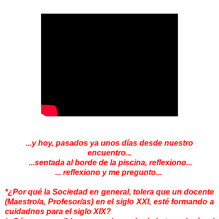
...y hoy, pasados ya unos días desde nuestro
encuentro...
...sentada al borde de la piscina, reflexiono...
... reflexiono y me pregunto...
*¿Por qué la Sociedad en general, tolera que un docente
(Maestro/a, Profesor/as) en el siglo XXI, esté formando a
cuidadnos para el siglo XIX?