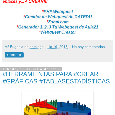
enlaces y... A CREAR!!!
*
PHP Webquest
*
Creador de Webquest de CATEDU
*
Zunal.com
*
Generador 1, 2, 3 Tu Webquest de Aula21
*
Webquest Creator
Mª Eugenia
en
domingo, julio 19, 2015
No hay comentarios:
Compartir
sábado, 18 de julio de 2015
#HERRAMIENTAS PARA #CREAR
#GRÁFICAS #TABLASESTADÍSTICAS