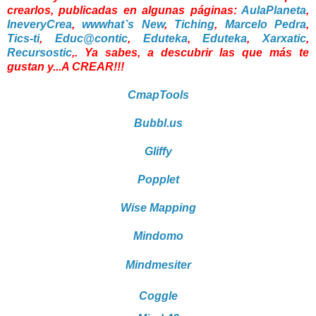
crearlos, publicadas en algunas páginas:
AulaPlaneta
,
IneveryCrea
,
wwwhat`s New
,
Tiching
,
Marcelo Pedra
,
Tics-ti
,
Educ@contic
,
Eduteka
,
Eduteka
,
Xarxatic
,
Recursostic
,. Ya sabes, a descubrir las que más te
gustan y...A CREAR!!!
CmapTools
Bubbl.us
Gliffy
Popplet
Wise Mapping
Mindomo
Mindmesiter
Coggle